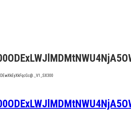
00ODExLWJlMDMtNWU4NjA5O
DEwXkEyXkFqcGc@._V1_SX300
00ODExLWJlMDMtNWU4NjA5O