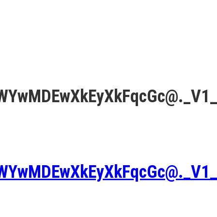
WYwMDEwXkEyXkFqcGc@._V1_
WYwMDEwXkEyXkFqcGc@._V1_