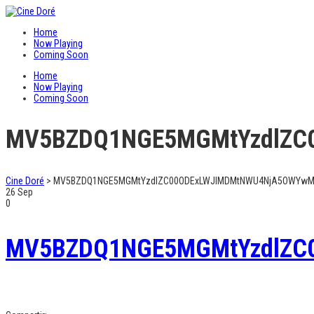
Home
Now Playing
Coming Soon
Home
Now Playing
Coming Soon
MV5BZDQ1NGE5MGMtYzdlZC
Cine Doré
>
MV5BZDQ1NGE5MGMtYzdlZC00ODExLWJlMDMtNWU4NjA5OWYwM
26
Sep
0
MV5BZDQ1NGE5MGMtYzdlZC