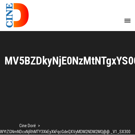
MV5BZDkyNjE0NzMtNTgxYS
Cine Doré
>
0OWYtZGNmNDcxNjRhMTY3XkEyXkFqcGdeQXVyMDM2NDM2MQ@@._V1_SX300