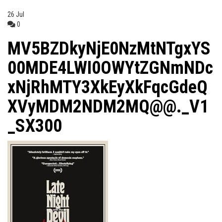
26
Jul
0
MV5BZDkyNjE0NzMtNTgxYS
00MDE4LWI0OWYtZGNmNDc
xNjRhMTY3XkEyXkFqcGdeQ
XVyMDM2NDM2MQ@@._V1
_SX300