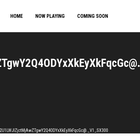
HOME
NOW PLAYING
COMING SOON
TgwY2Q4ODYxXkEyXkFqcGc@.
1LWJlZjctMjAwZTgwY2Q4ODYxXkEyXkFqcGc@._V1_SX300