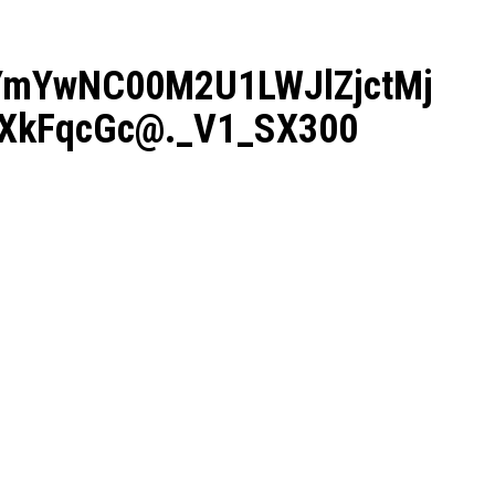
mYwNC00M2U1LWJlZjctMj
XkFqcGc@._V1_SX300