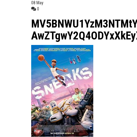
08
May
0
MV5BNWU1YzM3NTMtY
AwZTgwY2Q4ODYxXkEy