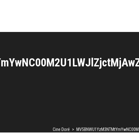
YwNC00M2U1LWJlZjctMjAwZ
Cine Doré
>
MV5BNWU1YzM3NTMtYmYwNC00M2U