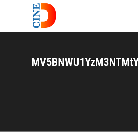
MV5BNWU1YzM3NTMtYm