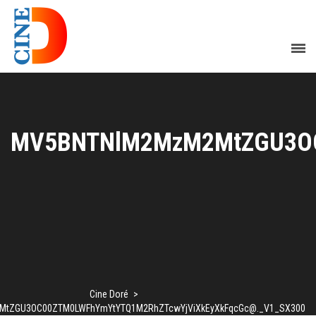
MV5BNTNlM2MzM2MtZGU3OC
Cine Doré
>
MtZGU3OC00ZTM0LWFhYmYtYTQ1M2RhZTcwYjViXkEyXkFqcGc@._V1_SX300