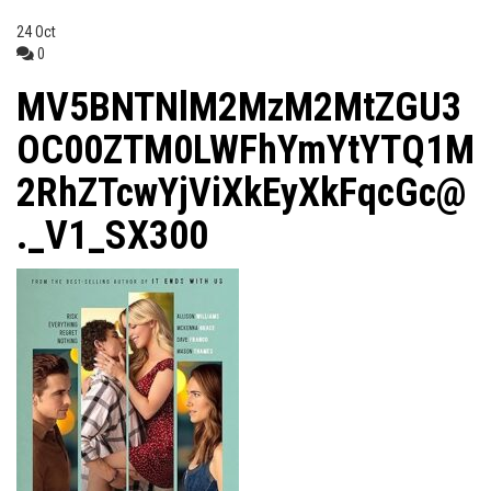
24
Oct
0
MV5BNTNlM2MzM2MtZGU3
OC00ZTM0LWFhYmYtYTQ1M
2RhZTcwYjViXkEyXkFqcGc@
._V1_SX300