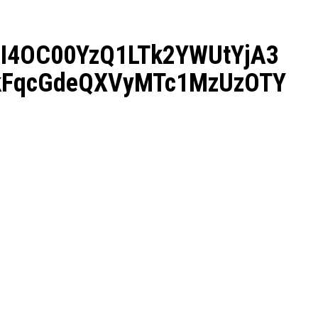
I4OC00YzQ1LTk2YWUtYjA3
FqcGdeQXVyMTc1MzUzOTY