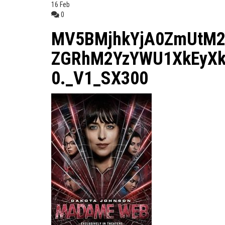
16
Feb
0
MV5BMjhkYjA0ZmUtM2
ZGRhM2YzYWU1XkEyXk
0._V1_SX300