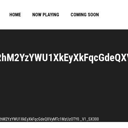
HOME
NOW PLAYING
COMING SOON
RhM2YzYWU1XkEyXkFqcGdeQX
RhM2YzYWU1XkEyXkFqcGdeQXVyMTc1MzUzOTY0._V1_SX300