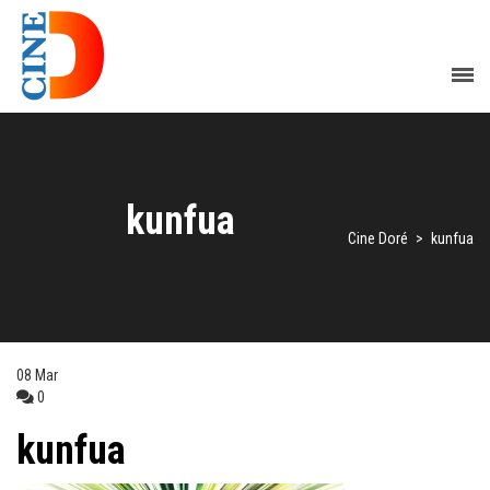
kunfua
Cine Doré
>
kunfua
08
Mar
0
kunfua