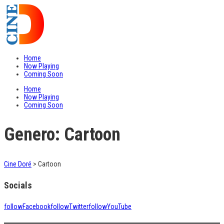
Home
Now Playing
Coming Soon
Home
Now Playing
Coming Soon
Genero: Cartoon
Cine Doré
>
Cartoon
Socials
follow
Facebook
follow
Twitter
follow
YouTube