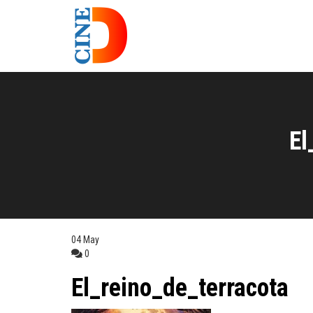
El
04
May
0
El_reino_de_terracota