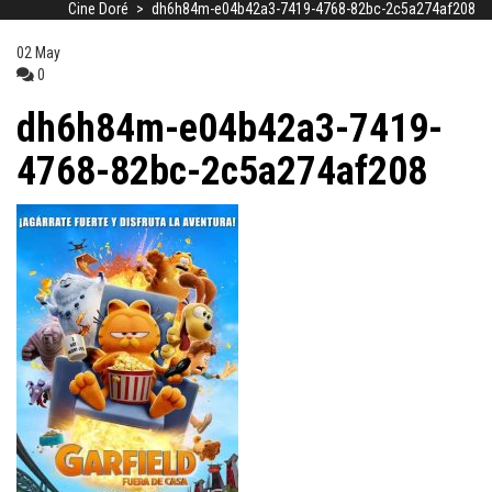
Cine Doré
>
dh6h84m-e04b42a3-7419-4768-82bc-2c5a274af208
02
May
0
dh6h84m-e04b42a3-7419-
4768-82bc-2c5a274af208