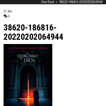
Cine Doré
>
38620-186816-20220202064944
07
Abr
0
38620-186816-
20220202064944