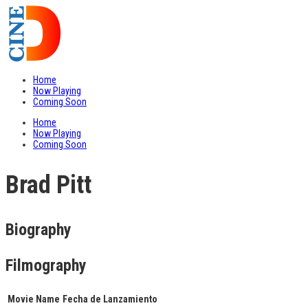
Home
Now Playing
Coming Soon
Home
Now Playing
Coming Soon
Brad Pitt
Biography
Filmography
Movie Name
Fecha de Lanzamiento